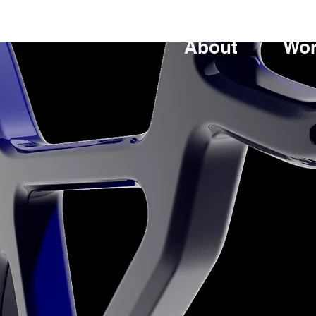
About
Wo