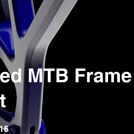
zed MTB Frame
t
16