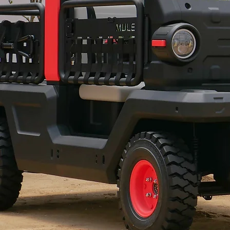
MULE : 
Electri
KLIO DESIGN
, 2