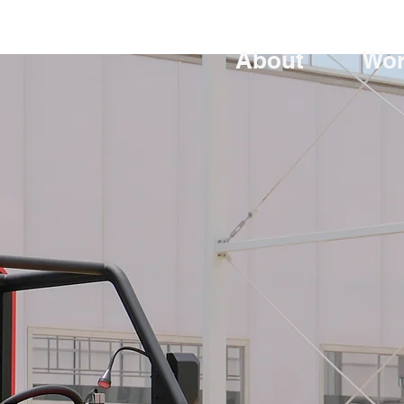
About
Wo