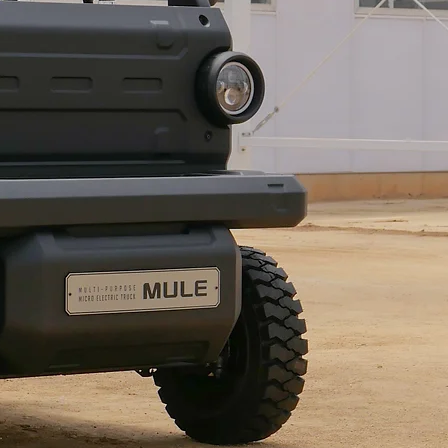
Multi-purpose 
c Truck Concep
021