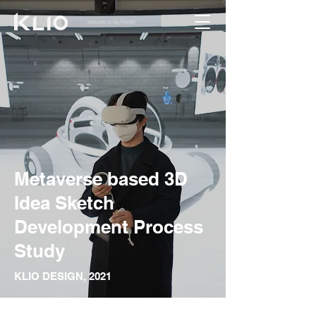
Metaverse based 3D
Idea Sketch
Development Process
Study
KLIO DESIGN
, 2021