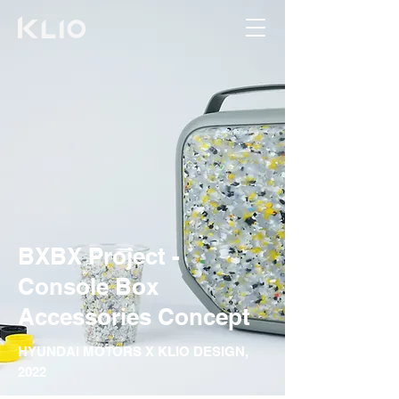
BXBX Project -
Console Box
Accessories Concept
HYUNDAI MOTORS X KLIO DESIGN
,
2022